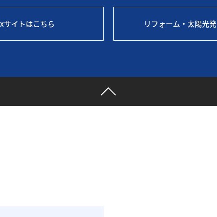
mixサイトはこちら
リフォーム・太陽光発
ら弓木電設社へ