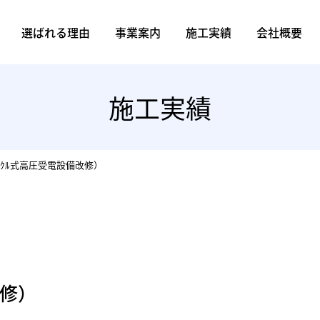
選ばれる理由
事業案内
施工実績
会社概要
電気設備工事
空調設備工事
土木設備工事
管設備工事
すべての施工実績
電気設備工事
空調設備工事
土木設備工事
管設備工事
会社案内
設備紹介
保有資格
施工実績
ﾞｸﾙ式高圧受電設備改修）
改修）