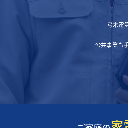
弓木電
公共事業も
家
ご家庭の