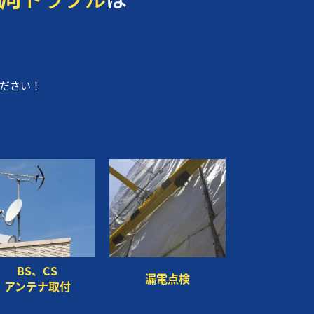
ください！
BS、CS
漏電点検
アンテナ取付