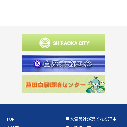
TOP
弓木電設社が選ばれる理由