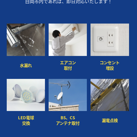
白岡市内であれば、即日対応いたします！
×
×
エアコン
コンセント
水漏れ
取付
増設
説明が入ります。説明が入ります。説明が入りま
す。
LED電球
BS、CS
漏電点検
交換
アンテナ取付