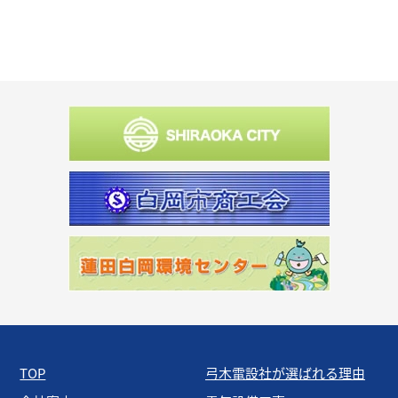
TOP
弓木電設社が選ばれる理由