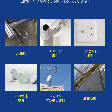
白岡市内であれば、即日対応いたします！
×
×
エアコン
コンセント
水漏れ
取付
増設
LED電球
BS、CS
漏電点検
交換
アンテナ取付