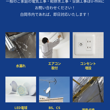
一般のご家庭の電気工事・給排水工事・空調工事はU-mixに
お問い合わせください！
白岡市内であれば、即日対応いたします！
×
×
エアコン
コンセント
水漏れ
取付
増設
LED電球
BS、CS
漏電点検