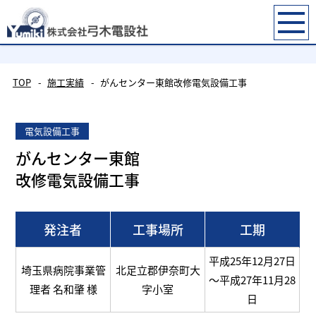
施工実績
TOP
施工実績
がんセンター東館改修電気設備工事
電気設備工事
がんセンター東館
改修電気設備工事
発注者
工事場所
工期
平成25年12月27日
埼玉県病院事業管
北足立郡伊奈町大
～平成27年11月28
理者 名和肇 様
字小室
日